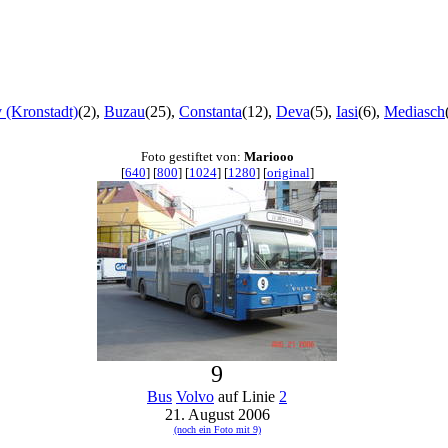
 (Kronstadt)
(2),
Buzau
(25),
Constanta
(12),
Deva
(5),
Iasi
(6),
Mediasch
Foto gestiftet von:
Mariooo
[
640
] [
800
] [
1024
] [
1280
] [
original
]
9
Bus
Volvo
auf Linie
2
21. August 2006
(noch ein Foto mit 9)