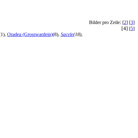
Bilder pro Zeile: [
2
] [
3
]
[4]
[
5
]
(1),
Oradea (Grosswardein)
(8),
Sacele
(18)
,